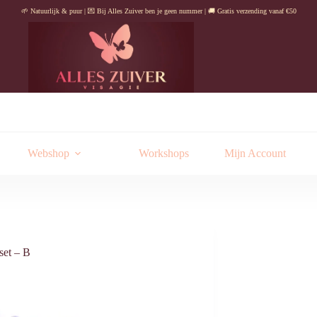
🌱 Natuurlijk & puur | 💌 Bij Alles Zuiver ben je geen nummer | 🚚 Gratis verzending vanaf €50
Webshop
Workshops
Mijn Account
set – B