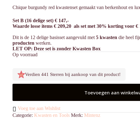
Chique burgundy red kwastenset gemaakt van berkenhout en luxe
Set B (16 delige set) € 147,-
Waarde losse items € 209,20 als set met 30% korting voor € 
Dit is de 12 delige basisset aangevuld met
5 kwasten
die heel fi
producten
werken.
LET OP: Deze set is zonder Kwasten Box
Op voorraad
Verdien 441 Sterren bij aankoop van dit product!
Toevoegen aan winkelw
Voeg toe aan Wishlist
Categorie:
Kwasten en Tools
Merk:
Mintenz