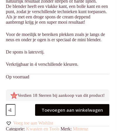
natuurlijk resultaat zonder strepen of harde lijnen.
De blender heeft een vlakke kant, een bolle kant en een
punt, zodat je verschillende technieken kunt toepassen.
Als je met een droge spons de cream deppend
aanbrengt krijg je een super mooi resultaat!
Voor de moeilijk te bereiken plekken zoals je langs de
neus en onder je ogen is er speciaal de mini blender.
De spons is latexvrij.
Verkrijgbaar in 4 verschillende kleuren.
Op voorraad
Verdien 18 Sterren bij aankoop van dit product!
Beautyblender
Toevoegen aan winkelwagen
Beige
Medium
&
Voeg toe aan Wishlist
Mini
Categorie:
Kwasten en Tools
Merk:
Mintenz