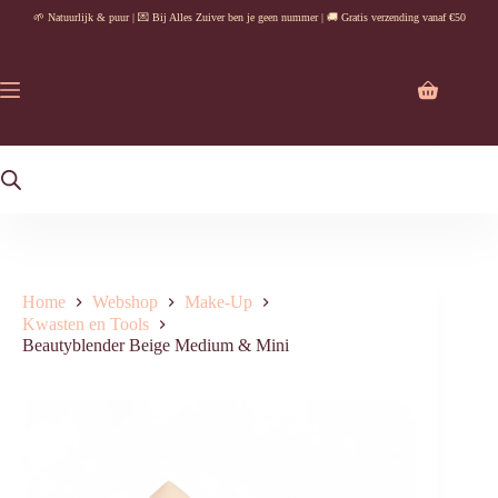
Ga
🌱 Natuurlijk & puur | 💌 Bij Alles Zuiver ben je geen nummer | 🚚 Gratis verzending vanaf €50
naar
de
inhoud
Winkelwag
Home
Webshop
Make-Up
Kwasten en Tools
Beautyblender Beige Medium & Mini