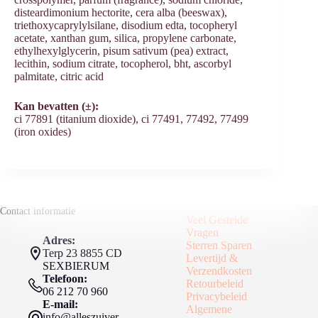
disteardimonium hectorite, cera alba (beeswax),
triethoxycaprylylsilane, disodium edta, tocopheryl
acetate, xanthan gum, silica, propylene carbonate,
ethylhexylglycerin, pisum sativum (pea) extract,
lecithin, sodium citrate, tocopherol, bht, ascorbyl
palmitate, citric acid
Kan bevatten (±):
ci 77891 (titanium dioxide), ci 77491, 77492, 77499
(iron oxides)
Contact informatie
Veel Gestelde
Vragen
Adres:
Sterren Sparen
Terp 23 8855 CD
Levertijd &
SEXBIERUM
Verzendkosten
Telefoon:
Retourbeleid
06 212 70 960
Privacybeleid
E-mail:
Algemene
info@alleszuiver.