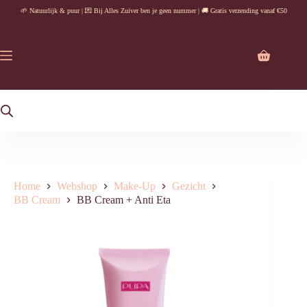
Ga
🌱 Natuurlijk & puur | 💌 Bij Alles Zuiver ben je geen nummer | 🚚 Gratis verzending vanaf €50
naar
de
inhoud
Winkelwag
Home
Webshop
Make-Up
Gezicht
BB Cream
BB Cream + Anti Eta