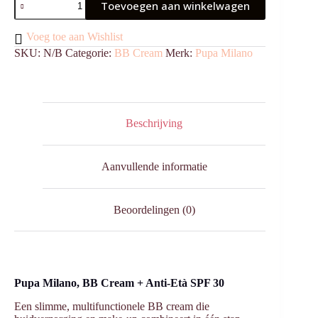
Toevoegen aan winkelwagen
Cream
+
Anti
Voeg toe aan Wishlist
Eta
SKU:
N/B
Categorie:
BB Cream
Merk:
Pupa Milano
aantal
Beschrijving
Aanvullende informatie
Beoordelingen (0)
Pupa Milano, BB Cream + Anti-Età SPF 30
Een slimme, multifunctionele BB cream die