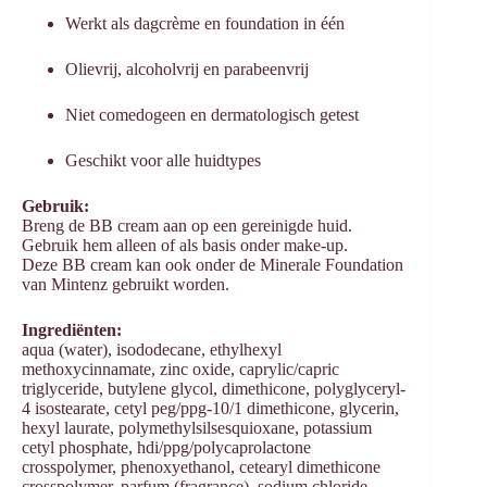
Werkt als dagcrème en foundation in één
Olievrij, alcoholvrij en parabeenvrij
Niet comedogeen en dermatologisch getest
Geschikt voor alle huidtypes
Gebruik:
Breng de BB cream aan op een gereinigde huid.
Gebruik hem alleen of als basis onder make-up.
Deze BB cream kan ook onder de Minerale Foundation
van Mintenz gebruikt worden.
Ingrediënten:
aqua (water), isododecane, ethylhexyl
methoxycinnamate, zinc oxide, caprylic/capric
triglyceride, butylene glycol, dimethicone, polyglyceryl-
4 isostearate, cetyl peg/ppg-10/1 dimethicone, glycerin,
hexyl laurate, polymethylsilsesquioxane, potassium
cetyl phosphate, hdi/ppg/polycaprolactone
crosspolymer, phenoxyethanol, cetearyl dimethicone
crosspolymer, parfum (fragrance), sodium chloride,