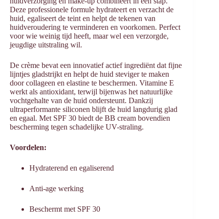
huidverzorging en make-up combineert in één stap.
Deze professionele formule hydrateert en verzacht de
huid, egaliseert de teint en helpt de tekenen van
huidveroudering te verminderen en voorkomen. Perfect
voor wie weinig tijd heeft, maar wel een verzorgde,
jeugdige uitstraling wil.
De crème bevat een innovatief actief ingrediënt dat fijne
lijntjes gladstrijkt en helpt de huid steviger te maken
door collageen en elastine te beschermen. Vitamine E
werkt als antioxidant, terwijl bijenwas het natuurlijke
vochtgehalte van de huid ondersteunt. Dankzij
ultraperformante siliconen blijft de huid langdurig glad
en egaal. Met SPF 30 biedt de BB cream bovendien
bescherming tegen schadelijke UV-straling.
Voordelen:
Hydraterend en egaliserend
Anti-age werking
Beschermt met SPF 30