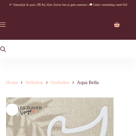
Ga
🌱 Natuurlijk & puur | 💌 Bij Alles Zuiver ben je geen nummer | 🚚 Gratis verzending vanaf €50
naar
de
inhoud
Winkelwag
Home
Webshop
Oorbellen
Aqua Bella