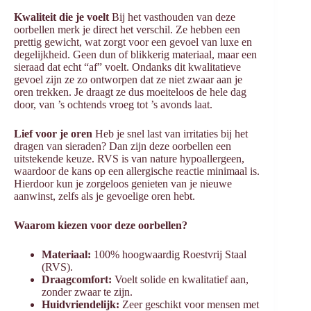
Kwaliteit die je voelt
Bij het vasthouden van deze
oorbellen merk je direct het verschil. Ze hebben een
prettig gewicht, wat zorgt voor een gevoel van luxe en
degelijkheid. Geen dun of blikkerig materiaal, maar een
sieraad dat echt “af” voelt. Ondanks dit kwalitatieve
gevoel zijn ze zo ontworpen dat ze niet zwaar aan je
oren trekken. Je draagt ze dus moeiteloos de hele dag
door, van ’s ochtends vroeg tot ’s avonds laat.
Lief voor je oren
Heb je snel last van irritaties bij het
dragen van sieraden? Dan zijn deze oorbellen een
uitstekende keuze. RVS is van nature hypoallergeen,
waardoor de kans op een allergische reactie minimaal is.
Hierdoor kun je zorgeloos genieten van je nieuwe
aanwinst, zelfs als je gevoelige oren hebt.
Waarom kiezen voor deze oorbellen?
Materiaal:
100% hoogwaardig Roestvrij Staal
(RVS).
Draagcomfort:
Voelt solide en kwalitatief aan,
zonder zwaar te zijn.
Huidvriendelijk:
Zeer geschikt voor mensen met