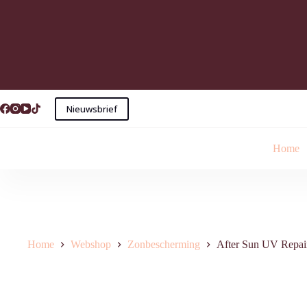
Ga
naar
de
inhoud
Nieuwsbrief
Home
Home
Webshop
Zonbescherming
After Sun UV Repai