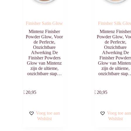
Finisher Satin Glow
Finisher Silk Gl
Mintenz Finisher
Mintenz Finishe
Powder Glow, Voor
Powder Glow, Vo
de Perfecte,
de Perfecte,
Onzichtbare
Onzichtbare
Afwerking De
Afwerking De
Finisher Powders
Finisher Powder
Glow van Mintenz
Glow van Minten
zijn de ultieme,
zijn de ultieme,
onzichtbare stap…
onzichtbare stap
Toevoegen
Toevo
aan
aa
€
20,95
€
20,95
winkelwagen
winkelw
Voeg toe aan
Voeg toe aa
Wishlist
Wishlist