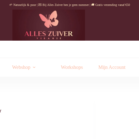
🌱 Natuurlijk & puur | 💌 Bij Alles Zuiver ben je geen nummer | 🚚 Gratis verzending vanaf €50
Webshop
Workshops
Mijn Account
r