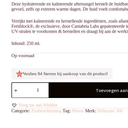
Deze hydraterende en kalmerende aftersungel herstelt de huidbarri
gevoel, zelfs op extreem warme dagen. De huid voelt comfortabele
Verrijkt met kalmerende en herstellende ingrediënten, zoals all
Fernblock®, de exclusieve, door Cantabria Labs gepatenteerde t
UV-stralen te voorkomen & herstellen en draagt bij aan de werki
Inhoud: 250 ml.
Op voorraad
Verdien 84 Sterren bij aankoop van dit product!
After
Sun
Toevoegen aan
UV
Repair
aantal
Voeg toe aan Wishlist
Categorie:
Zonbescherming
Tag:
Nieuw
Merk:
Heliocare 360