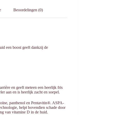
e
Beoordelingen (0)
huid een boost geeft dankzij de
rrière en geeft meteen een heerlijk fris
r aan en is heerlijk zacht en soepel.
antoïne, panthenol en Pentavitin®. ASPA-
echnologie, helpt bovendien schade door
ng van vitamine D in de huid.