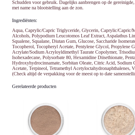
Schudden voor gebruik. Dagelijks aanbrengen op de gereinigde, 
met name na blootstelling aan de zon.
Ingrediënten:
Aqua, Caprylic/Capric Triglyceride, Glycerin, Caprylic/Capric/M
Alcohols, Polypodium Leucotomos Leaf Extract, Aspalathus Linea
Squalene, Squalane, Diutan Gum, Glucose, Saccharide Isomerate,
Tocopherol, Tocopheryl Acetate, Pentylene Glycol, Propylene 
Acrylate/Sodium Acryloyldimethyl Taurate Copolymer, Trisodiu
Isohexadecane, Polysorbate 80, Hexamidine Diisethionate, Pentaer
Hydroxyhydrocinnamate, Sorbitan Oleate, Citric Acid, Sodium C
Acetate, Terpineol, Tetramethyl Acetyloctahydronaphthalenes, Va
(Check altijd de verpakking voor de meest op to date samenstelli
Gerelateerde producten