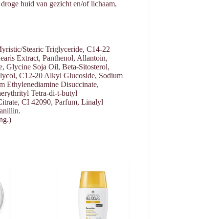
droge huid van gezicht en/of lichaam,
yristic/Stearic Triglyceride, C14-22
ris Extract, Panthenol, Allantoin,
 Glycine Soja Oil, Beta-Sitosterol,
Glycol, C12-20 Alkyl Glucoside, Sodium
m Ethylenediamine Disuccinate,
ythrityl Tetra-di-t-butyl
itrate, CI 42090, Parfum, Linalyl
nillin.
ng.)