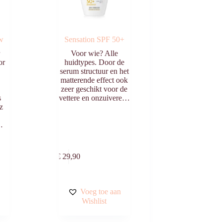
ow
Sensation SPF 50+
r
Voor wie? Alle
or
huidtypes. Door de
serum structuur en het
matterende effect ook
zeer geschikt voor de
s
vettere en onzuivere…
z
…
egen
Toevoegen
n
aan
€
29,90
agen
winkelwagen
n
Voeg toe aan
Wishlist